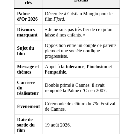
clés
Palme
Décernée à Cristian Mungiu pour le
d’Or 2026
film
Fjord
.
Discours
« Je ne suis pas très fier de ce qu’on
marquant
laisse à nos enfants. »
Opposition entre un couple de parents
Sujet du
pieux et une société nordique
film
progressiste.
Message et
Appel à
la tolérance
,
l’inclusion
et
thèmes
l’empathie
.
Carrière
Double primé à Cannes, il avait
du
remporté la Palme d’Or en 2007.
réalisateur
Cérémonie de clôture du 79e Festival
Événement
de Cannes.
Date de
sortie du
19 août 2026.
film