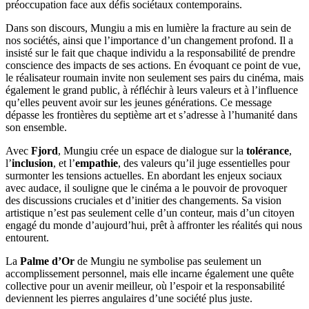
préoccupation face aux défis sociétaux contemporains.
Dans son discours, Mungiu a mis en lumière la fracture au sein de
nos sociétés, ainsi que l’importance d’un changement profond. Il a
insisté sur le fait que chaque individu a la responsabilité de prendre
conscience des impacts de ses actions. En évoquant ce point de vue,
le réalisateur roumain invite non seulement ses pairs du cinéma, mais
également le grand public, à réfléchir à leurs valeurs et à l’influence
qu’elles peuvent avoir sur les jeunes générations. Ce message
dépasse les frontières du septième art et s’adresse à l’humanité dans
son ensemble.
Avec
Fjord
, Mungiu crée un espace de dialogue sur la
tolérance
,
l’
inclusion
, et l’
empathie
, des valeurs qu’il juge essentielles pour
surmonter les tensions actuelles. En abordant les enjeux sociaux
avec audace, il souligne que le cinéma a le pouvoir de provoquer
des discussions cruciales et d’initier des changements. Sa vision
artistique n’est pas seulement celle d’un conteur, mais d’un citoyen
engagé du monde d’aujourd’hui, prêt à affronter les réalités qui nous
entourent.
La
Palme d’Or
de Mungiu ne symbolise pas seulement un
accomplissement personnel, mais elle incarne également une quête
collective pour un avenir meilleur, où l’espoir et la responsabilité
deviennent les pierres angulaires d’une société plus juste.