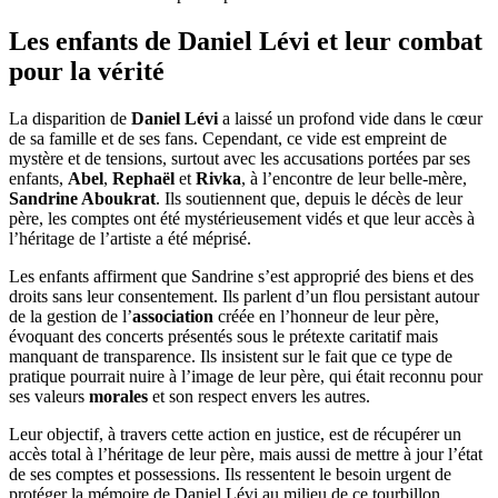
Les enfants de Daniel Lévi et leur combat
pour la vérité
La disparition de
Daniel Lévi
a laissé un profond vide dans le cœur
de sa famille et de ses fans. Cependant, ce vide est empreint de
mystère et de tensions, surtout avec les accusations portées par ses
enfants,
Abel
,
Rephaël
et
Rivka
, à l’encontre de leur belle-mère,
Sandrine Aboukrat
. Ils soutiennent que, depuis le décès de leur
père, les comptes ont été mystérieusement vidés et que leur accès à
l’héritage de l’artiste a été méprisé.
Les enfants affirment que Sandrine s’est approprié des biens et des
droits sans leur consentement. Ils parlent d’un flou persistant autour
de la gestion de l’
association
créée en l’honneur de leur père,
évoquant des concerts présentés sous le prétexte caritatif mais
manquant de transparence. Ils insistent sur le fait que ce type de
pratique pourrait nuire à l’image de leur père, qui était reconnu pour
ses valeurs
morales
et son respect envers les autres.
Leur objectif, à travers cette action en justice, est de récupérer un
accès total à l’héritage de leur père, mais aussi de mettre à jour l’état
de ses comptes et possessions. Ils ressentent le besoin urgent de
protéger la mémoire de Daniel Lévi au milieu de ce tourbillon