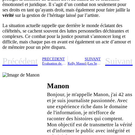
émotionnel et juridique. Il s’agit d’un combat non seulement pour
ses droits en tant qu’ayants droit, mais également pour faire jaillir la
vérité
sur la gestion de l’héritage laissé par l’artiste.
La situation actuelle rappelle que derrière le monde éclatant des
célébrités, se cachent souvent des luttes personnelles déchirantes et
complexes. Ce combat pour la justice pourrait s’annoncer long et
difficile, mais chaque pas en avant est également un acte d’amour et
de mémoire pour un père disparu.
Précédent
Suivant
PRÉCÉDENT
SUIVANT
Évaluation de Libertic : Découvrez les avis des utilisateurs
Kelly Massol (Les Secrets de Loly) cède le contrôle majoritaire à un fonds d’investissement italien : les coulisses de cette décision stratégique
Manon
Bonjour, je m'appelle Manon, j'ai 42 ans
et je suis journaliste passionnée. Avec
une expérience riche dans le domaine
de l'information, je m'efforce de
raconter des histoires qui comptent.
Mon objectif est de transmettre la vérité
et d'informer le public avec intégrité et