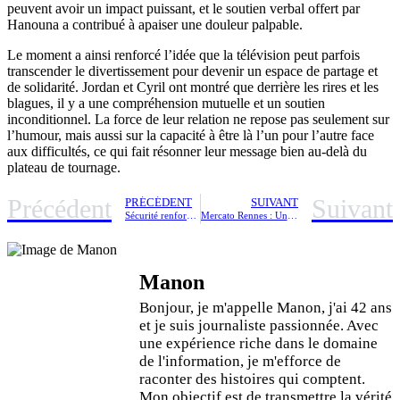
peuvent avoir un impact puissant, et le soutien verbal offert par
Hanouna a contribué à apaiser une douleur palpable.
Le moment a ainsi renforcé l’idée que la télévision peut parfois
transcender le divertissement pour devenir un espace de partage et
de solidarité. Jordan et Cyril ont montré que derrière les rires et les
blagues, il y a une compréhension mutuelle et un soutien
inconditionnel. La force de leur relation ne repose pas seulement sur
l’humour, mais aussi sur la capacité à être là l’un pour l’autre face
aux difficultés, ce qui fait résonner leur message bien au-delà du
plateau de tournage.
Précédent
Suivant
PRÉCÉDENT
SUIVANT
Sécurité renforcée à l’aéroport de Zurich : entre la surveillance du Secret Service, le ballet continu d’Air Force One et le défi du WEF
Mercato Rennes : Un accord confidentiel dévoilé entre le SRFC et Chelsea, les fans en effervescence !
Manon
Bonjour, je m'appelle Manon, j'ai 42 ans
et je suis journaliste passionnée. Avec
une expérience riche dans le domaine
de l'information, je m'efforce de
raconter des histoires qui comptent.
Mon objectif est de transmettre la vérité