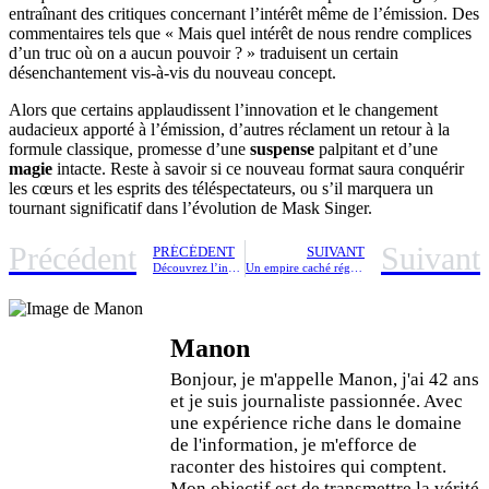
entraînant des critiques concernant l’intérêt même de l’émission. Des
commentaires tels que « Mais quel intérêt de nous rendre complices
d’un truc où on a aucun pouvoir ? » traduisent un certain
désenchantement vis-à-vis du nouveau concept.
Alors que certains applaudissent l’innovation et le changement
audacieux apporté à l’émission, d’autres réclament un retour à la
formule classique, promesse d’une
suspense
palpitant et d’une
magie
intacte. Reste à savoir si ce nouveau format saura conquérir
les cœurs et les esprits des téléspectateurs, ou s’il marquera un
tournant significatif dans l’évolution de Mask Singer.
Précédent
Suivant
PRÉCÉDENT
SUIVANT
Découvrez l’incroyable légende du tunnel de l’Espoir : le chemin secret qui a sauvé Sarajevo
Un empire caché régente la Transnistrie : Sheriff, miroir du désordre héritier de l’ère soviétique et des conflits en Ukraine
Manon
Bonjour, je m'appelle Manon, j'ai 42 ans
et je suis journaliste passionnée. Avec
une expérience riche dans le domaine
de l'information, je m'efforce de
raconter des histoires qui comptent.
Mon objectif est de transmettre la vérité