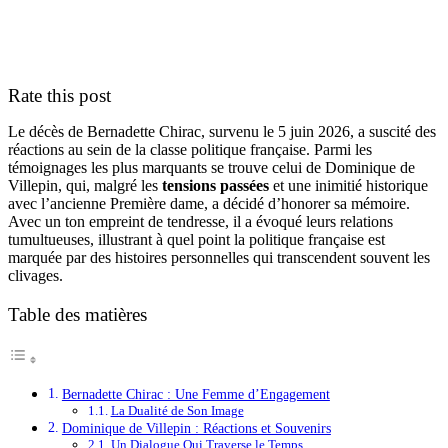
Rate this post
Le décès de Bernadette Chirac, survenu le 5 juin 2026, a suscité des
réactions au sein de la classe politique française. Parmi les
témoignages les plus marquants se trouve celui de Dominique de
Villepin, qui, malgré les
tensions passées
et une inimitié historique
avec l’ancienne Première dame, a décidé d’honorer sa mémoire.
Avec un ton empreint de tendresse, il a évoqué leurs relations
tumultueuses, illustrant à quel point la politique française est
marquée par des histoires personnelles qui transcendent souvent les
clivages.
Table des matières
Bernadette Chirac : Une Femme d’Engagement
La Dualité de Son Image
Dominique de Villepin : Réactions et Souvenirs
Un Dialogue Qui Traverse le Temps