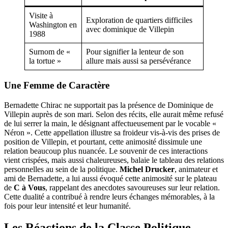
Visite à
Exploration de quartiers difficiles
Washington en
avec dominique de Villepin
1988
Surnom de «
Pour signifier la lenteur de son
la tortue »
allure mais aussi sa persévérance
Une Femme de Caractère
Bernadette Chirac ne supportait pas la présence de Dominique de
Villepin auprès de son mari. Selon des récits, elle aurait même refusé
de lui serrer la main, le désignant affectueusement par le vocable «
Néron ». Cette appellation illustre sa froideur vis-à-vis des prises de
position de Villepin, et pourtant, cette animosité dissimule une
relation beaucoup plus nuancée. Le souvenir de ces interactions
vient crispées, mais aussi chaleureuses, balaie le tableau des relations
personnelles au sein de la politique.
Michel Drucker
, animateur et
ami de Bernadette, a lui aussi évoqué cette animosité sur le plateau
de
C à Vous
, rappelant des anecdotes savoureuses sur leur relation.
Cette dualité a contribué à rendre leurs échanges mémorables, à la
fois pour leur intensité et leur humanité.
Les Réactions de la Classe Politique