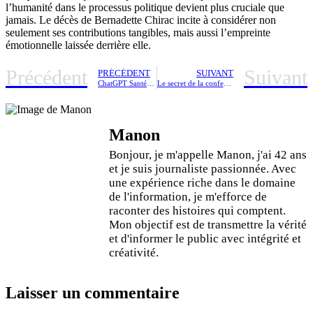
l’humanité dans le processus politique devient plus cruciale que
jamais. Le décès de Bernadette Chirac incite à considérer non
seulement ses contributions tangibles, mais aussi l’empreinte
émotionnelle laissée derrière elle.
Précédent
Suivant
PRÉCÉDENT
SUIVANT
ChatGPT Santé : Un soutien prometteur pour médecins et patients, mais quels sont les enjeux de fiabilité et les risques associés ?
Le secret de la confession : plongée au cœur d’une règle catholique qui façonne la vie des Français depuis des siècles
Manon
Bonjour, je m'appelle Manon, j'ai 42 ans
et je suis journaliste passionnée. Avec
une expérience riche dans le domaine
de l'information, je m'efforce de
raconter des histoires qui comptent.
Mon objectif est de transmettre la vérité
et d'informer le public avec intégrité et
créativité.
Laisser un commentaire