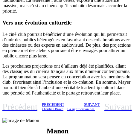
traditionnel. La téléréalité l’aura certes, exposé à une audience
massive, mais c’est au cinéma qu’il souhaite désormais accorder la
priorité.
Vers une évolution culturelle
Le ciné-club pourrait bénéficier d’une évolution qui lui permettrait
d’unir des publics hétérogènes en favorisant des collaborations avec
des cinéastes ou des experts en audiovisuel. De plus, des projections
en plein air et des ateliers pourraient être envisagés pour attirer un
public encore plus large.
Les prochaines projections ont d’ailleurs déjà été planifiées, allant
des classiques du cinéma français aux films d’auteur contemporains.
La programmation sera pensée en concertation avec les membres du
club, favorisant ainsi l’inclusion et la co-création. En somme, Mayer
pourrait bien être à l’aube d’une véritable leadership culturel dans
une période où l’authenticité et le partage retrouvent leur place.
Précédent
Suivant
PRÉCÉDENT
SUIVANT
Christine Bravo criée à Danielle Moreau : « Ça va pas la tête ? » face à son flirt évident avec son mari Stéphane (ZAPTV
La signification des heures miroir : comprendre leur influence sur notre vie
Manon