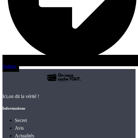
Astuce
Ici,on dit la vérité !
Informations
Secret
Avis
Actualités