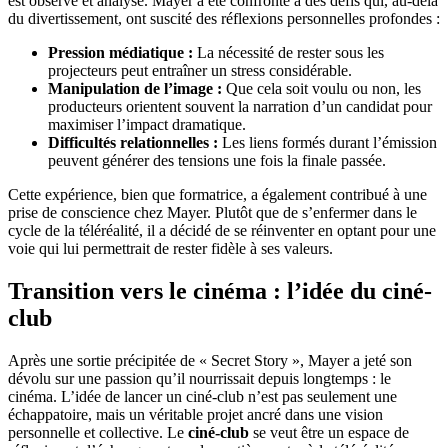
est observé et analysé. Mayer a été confronté à des défis qui, au-delà
du divertissement, ont suscité des réflexions personnelles profondes :
Pression médiatique :
La nécessité de rester sous les
projecteurs peut entraîner un stress considérable.
Manipulation de l’image :
Que cela soit voulu ou non, les
producteurs orientent souvent la narration d’un candidat pour
maximiser l’impact dramatique.
Difficultés relationnelles :
Les liens formés durant l’émission
peuvent générer des tensions une fois la finale passée.
Cette expérience, bien que formatrice, a également contribué à une
prise de conscience chez Mayer. Plutôt que de s’enfermer dans le
cycle de la téléréalité, il a décidé de se réinventer en optant pour une
voie qui lui permettrait de rester fidèle à ses valeurs.
Transition vers le cinéma : l’idée du ciné-
club
Après une sortie précipitée de « Secret Story », Mayer a jeté son
dévolu sur une passion qu’il nourrissait depuis longtemps : le
cinéma. L’idée de lancer un ciné-club n’est pas seulement une
échappatoire, mais un véritable projet ancré dans une vision
personnelle et collective. Le
ciné-club
se veut être un espace de