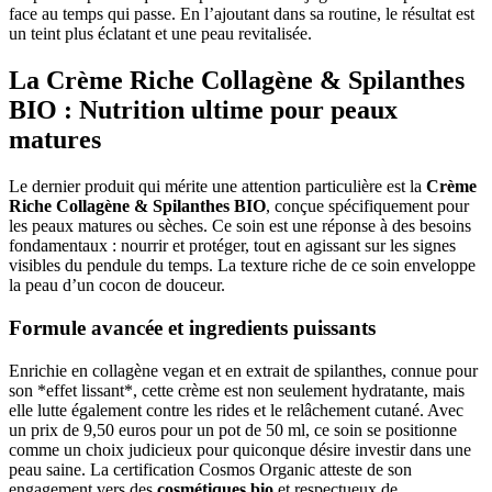
face au temps qui passe. En l’ajoutant dans sa routine, le résultat est
un teint plus éclatant et une peau revitalisée.
La Crème Riche Collagène & Spilanthes
BIO : Nutrition ultime pour peaux
matures
Le dernier produit qui mérite une attention particulière est la
Crème
Riche Collagène & Spilanthes BIO
, conçue spécifiquement pour
les peaux matures ou sèches. Ce soin est une réponse à des besoins
fondamentaux : nourrir et protéger, tout en agissant sur les signes
visibles du pendule du temps. La texture riche de ce soin enveloppe
la peau d’un cocon de douceur.
Formule avancée et ingredients puissants
Enrichie en collagène vegan et en extrait de spilanthes, connue pour
son *effet lissant*, cette crème est non seulement hydratante, mais
elle lutte également contre les rides et le relâchement cutané. Avec
un prix de 9,50 euros pour un pot de 50 ml, ce soin se positionne
comme un choix judicieux pour quiconque désire investir dans une
peau saine. La certification Cosmos Organic atteste de son
engagement vers des
cosmétiques bio
et respectueux de