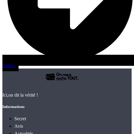
Astuce
Ici,on dit la vérité !
Informations
Secret
Avis
Actualités