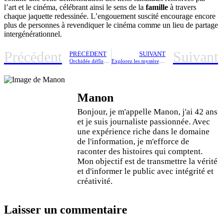
l’art et le cinéma, célébrant ainsi le sens de la
famille
à travers
chaque jaquette redessinée. L’engouement suscité encourage encore
plus de personnes à revendiquer le cinéma comme un lieu de partage
intergénérationnel.
Précédent
Suivant
PRÉCÉDENT
SUIVANT
Orchidée déflorée : découvrez le secret du « 3ᵉ œil » pour une nouvelle floraison en seulement 8 semaines
Explorez les mystères du sarcophage de la Basilique Saint-Denis lors des Journées de l’Archéologie
Manon
Bonjour, je m'appelle Manon, j'ai 42 ans
et je suis journaliste passionnée. Avec
une expérience riche dans le domaine
de l'information, je m'efforce de
raconter des histoires qui comptent.
Mon objectif est de transmettre la vérité
et d'informer le public avec intégrité et
créativité.
Laisser un commentaire