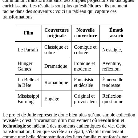
communion, transformant ainsi des simples projections en dialogues
enrichissants. Les résultats sont plus qu’esthétiques ; ils prennent
racine dans des souvenirs : voici un tableau qui capture ces
transformations.
Couverture
Nouvelle
Émotion
Film
originale
couverture
associée
Classique et
Comique et
Le Parrain
Nostalgie, rire
sobre
colorée
Hunger
Ironique et
Aventure,
Dramatique
Games
moderne
réflexion
La Belle et
Fantaisiste
Émerveillement,
Romantique
la Bête
et décalée
tendresse
Mississippi
Original et
Réflexion,
Engagé
Burning
provocateur
questionnement
Le projet de Julie représente donc bien plus qu’une simple collection
revisitée ; c’est l’incarnation d’un mouvement où
révolution
et
technologie
se mêlent à des moments authentiques de vie. Cette
transformation, bien que secrète au départ, s’établit maintenant
comme une belle démonstration des liens familiaux renforcés par