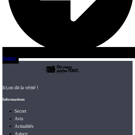
Astuce
Ici,on dit la vérité !
Informations
Secret
Avis
Actualités
Astuce