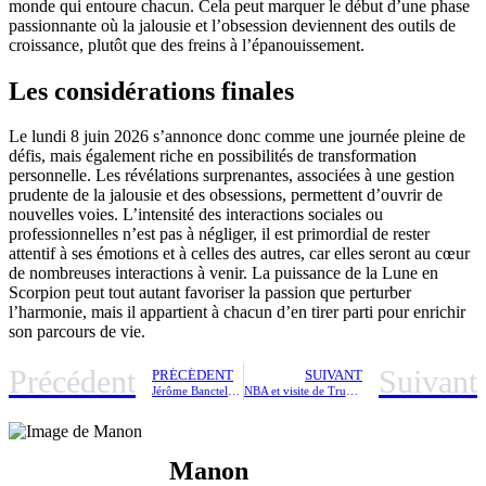
monde qui entoure chacun. Cela peut marquer le début d’une phase
passionnante où la jalousie et l’obsession deviennent des outils de
croissance, plutôt que des freins à l’épanouissement.
Les considérations finales
Le lundi 8 juin 2026 s’annonce donc comme une journée pleine de
défis, mais également riche en possibilités de transformation
personnelle. Les révélations surprenantes, associées à une gestion
prudente de la jalousie et des obsessions, permettent d’ouvrir de
nouvelles voies. L’intensité des interactions sociales ou
professionnelles n’est pas à négliger, il est primordial de rester
attentif à ses émotions et à celles des autres, car elles seront au cœur
de nombreuses interactions à venir. La puissance de la Lune en
Scorpion peut tout autant favoriser la passion que perturber
l’harmonie, mais il appartient à chacun d’en tirer parti pour enrichir
son parcours de vie.
Précédent
Suivant
PRÉCÉDENT
SUIVANT
Jérôme Banctel : Les coulisses du chef triplement étoilé et maître incontesté de la cuisson
NBA et visite de Trump : quand sécurité renforcée, interdiction des sacs et longues attentes transforment l’expérience des fans
Manon