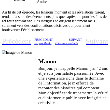
Andréa
Au fil de cet épisode, les tensions montent et les révélations fusent,
rendant la suite des événements plus que captivante pour les fans de
Ici tout commence
. Les intrigues se dirigent lentement mais
sûrement vers des confrontations décisives qui pourraient
bouleverser l’établissement.
Précédent
Suivant
PRÉCÉDENT
SUIVANT
Jacques Martin, père de huit enfants : découvrez qui ils sont et quelles vies ils mènent aujourd’hui
« Karma » de Guillaume Canet : une plongée saisissante dans un thriller familial intense
Manon
Bonjour, je m'appelle Manon, j'ai 42 ans
et je suis journaliste passionnée. Avec
une expérience riche dans le domaine
de l'information, je m'efforce de
raconter des histoires qui comptent.
Mon objectif est de transmettre la vérité
et d'informer le public avec intégrité et
créativité.