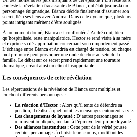
Un des moments les plus marquants de cet épisode 1438 reste sans
conteste la révélation fracassante de Bianca, qui était jusque-là un
personnage énigmatique. Bianca décide finalement d’assumer son
secret, lié à ses liens avec Andréa. Dans cette dynamique, plusieurs
points intrigants méritent d’être soulignés.
À un moment donné, Bianca est confrontée à Andréa qui, bien
qu’hospitalisée, reste manipulatrice. Hector se rend visite à sa mère
et exprime sa désapprobation concernant son comportement passé.
L’échange entre Bianca et Andréa est chargé de tension, où chaque
mot prononcé peut provoquer une onde de choc au sein de la
famille. Le débat sur ce secret prend rapidement une tournure
dramatique, créant ainsi un climat insupportable.
Les conséquences de cette révélation
Les répercussions de la révélation de Bianca sont multiples et
touchent différents personnages :
La réaction d’Hector :
Alors qu’il tente de défendre sa
position, il réalise à quel point les mensonges entourent sa vie.
Les changements de loyauté :
D’autres personnages se
retrouvent impliqués, mettant à l’épreuve leur propre loyauté.
Des alliances inattendues :
Cette peur de la vérité pousse
certains personnages à choisir leurs camps, modifiant les