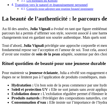
Les bienfaits du Kobido
Transition vers le naturel et épanouissement personnel
Conseils pour adopter une routine beauté inspirante
La beauté de l’authenticité : le parcours de
Au fil des années,
Julia Vignali
a évolué en tant que figure emblémati
parcours lui a permis d’affirmer son style, souvent associé à une harmo
changements tout en gardant son sourire authentique. Mais quels sont 
Tout d’abord,
Julia Vignali
privilégie une approche corporelle et ment
fondamental repose sur l’acception et l’amour de soi. Tout cela, associ
d’avoir une routine de
soin de la peau
adaptée, soutenue par des choix
Rituel quotidien de beauté pour une jeunesse durable
Pour maintenir sa
jeunesse éclatante
, Julia a révélé son engagement e
étapes ne se limitent pas à l’application de produits cosmétiques, mais
Hydratation :
Un bon soin de la peau commence par une hydratat
Soleil et protection UV :
Elle ne sort jamais sans avoir appliqu
Exfoliation douce :
L’exfoliation régulière permet d’éliminer les
Produits naturels :
Privilégier des compositions naturelles, com
Consommation d’eau :
Elle insiste sur l’importance de l’hydr