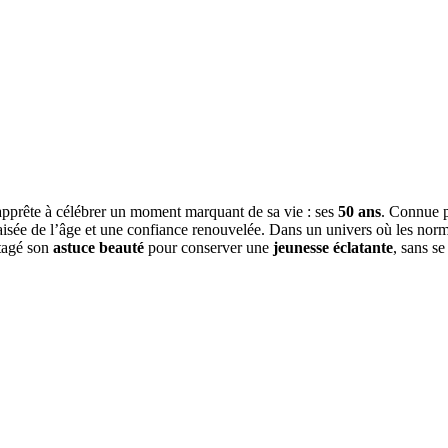
pprête à célébrer un moment marquant de sa vie : ses
50 ans
. Connue p
sée de l’âge et une confiance renouvelée. Dans un univers où les norme
rtagé son
astuce beauté
pour conserver une
jeunesse éclatante
, sans se