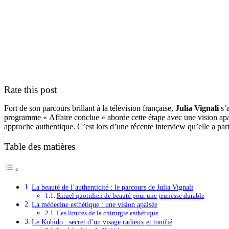
Rate this post
Fort de son parcours brillant à la télévision française,
Julia Vignali
s’a
programme « Affaire conclue » aborde cette étape avec une vision apai
approche authentique. C’est lors d’une récente interview qu’elle a pa
Table des matières
La beauté de l’authenticité : le parcours de Julia Vignali
Rituel quotidien de beauté pour une jeunesse durable
La médecine esthétique : une vision apaisée
Les limites de la chirurgie esthétique
Le Kobido : secret d’un visage radieux et tonifié