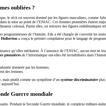
mmes oubliées ?
tique, le récit est souvent dominé par les figures masculines, comme John
nt dans la mise au point de l’ENIAC. Ces femmes pionnières étaient majo
dinateur colossal. Parmi elles, on retrouve des figures emblématiques t
 programmeuses de l’histoire. Elle a été chargée de convertir les instru
y Holberton
a conçu le premier compilateur pour le langage de program
issance qu’elles méritaient. À l’annonce de l’ENIAC, aucun mot ne leur 
s pionnières
de l’informatique ont-elles été invisibilisées dans l’histoi
industrie dominée par les hommes.
ment des femmes.
lie, mais plutôt comme un symptôme d’un
système discriminatoire
plus 
e aujourd’hui.
conde Guerre mondiale
sants. Pendant la Seconde Guerre mondiale, le complexe militaro-industr