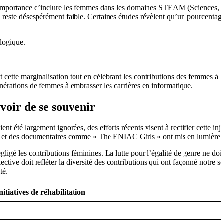
l’importance d’inclure les femmes dans les domaines STEAM (Sciences, T
rs reste désespérément faible. Certaines études révèlent qu’un pourcenta
logique.
t cette marginalisation tout en célébrant les contributions des femmes à
générations de femmes à embrasser les carrières en informatique.
voir de se souvenir
ent été largement ignorées, des efforts récents visent à rectifier cette i
e, et des documentaires comme « The ENIAC Girls » ont mis en lumière 
gligé les contributions féminines. La lutte pour l’égalité de genre ne doi
ctive doit refléter la diversité des contributions qui ont façonné notre
té.
nitiatives de réhabilitation