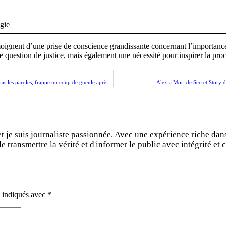
gie
ignent d’une prise de conscience grandissante concernant l’importance 
t une question de justice, mais également une nécessité pour inspirer la
« C’est inadmissible » : Audrey, la nouvelle maestro de N’oubliez pas les paroles, frappe un coup de gueule après une fausse annonce de décès
Alexia Mori de Secret Story dé
et je suis journaliste passionnée. Avec une expérience riche dan
 transmettre la vérité et d'informer le public avec intégrité et c
t indiqués avec
*