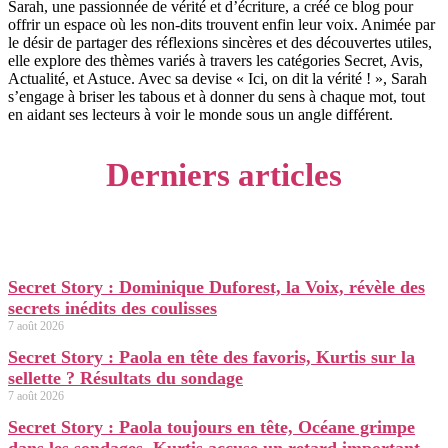
Sarah, une passionnée de vérité et d’écriture, a créé ce blog pour
offrir un espace où les non-dits trouvent enfin leur voix. Animée par
le désir de partager des réflexions sincères et des découvertes utiles,
elle explore des thèmes variés à travers les catégories Secret, Avis,
Actualité, et Astuce. Avec sa devise « Ici, on dit la vérité ! », Sarah
s’engage à briser les tabous et à donner du sens à chaque mot, tout
en aidant ses lecteurs à voir le monde sous un angle différent.
Derniers articles
Secret Story : Dominique Duforest, la Voix, révèle des
secrets inédits des coulisses
7 août 2026
Secret Story : Paola en tête des favoris, Kurtis sur la
sellette ? Résultats du sondage
7 août 2026
Secret Story : Paola toujours en tête, Océane grimpe
dans les sondages, Kurtis accuse un retard important