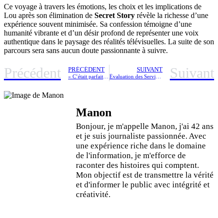
Ce voyage à travers les émotions, les choix et les implications de
Lou après son élimination de
Secret Story
révèle la richesse d’une
expérience souvent minimisée. Sa confession témoigne d’une
humanité vibrante et d’un désir profond de représenter une voix
authentique dans le paysage des réalités télévisuelles. La suite de son
parcours sera sans aucun doute passionnante à suivre.
Précédent
Suivant
PRÉCÉDENT
SUIVANT
« C’était parfaitement correct » : la réponse de Floris d’abord rejetée par Jean-Luc Reichmann, puis finalement validée par la production des 12 Coups de Midi
Évaluation des Services sur PagesJaunes
Manon
Bonjour, je m'appelle Manon, j'ai 42 ans
et je suis journaliste passionnée. Avec
une expérience riche dans le domaine
de l'information, je m'efforce de
raconter des histoires qui comptent.
Mon objectif est de transmettre la vérité
et d'informer le public avec intégrité et
créativité.