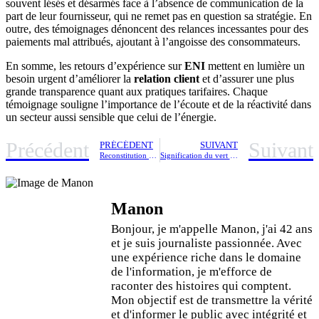
souvent lésés et désarmés face à l’absence de communication de la
part de leur fournisseur, qui ne remet pas en question sa stratégie. En
outre, des témoignages dénoncent des relances incessantes pour des
paiements mal attribués, ajoutant à l’angoisse des consommateurs.
En somme, les retours d’expérience sur
ENI
mettent en lumière un
besoin urgent d’améliorer la
relation client
et d’assurer une plus
grande transparence quant aux pratiques tarifaires. Chaque
témoignage souligne l’importance de l’écoute et de la réactivité dans
un secteur aussi sensible que celui de l’énergie.
Précédent
Suivant
PRÉCÉDENT
SUIVANT
Reconstitution numérique du meurtre de Thomas à Crépol : 14 suspects, dont des mineurs, interrogés pour lever le voile sur la tragique nuit
Signification du vert : une exploration des émotions et des symboles associés
Manon
Bonjour, je m'appelle Manon, j'ai 42 ans
et je suis journaliste passionnée. Avec
une expérience riche dans le domaine
de l'information, je m'efforce de
raconter des histoires qui comptent.
Mon objectif est de transmettre la vérité
et d'informer le public avec intégrité et