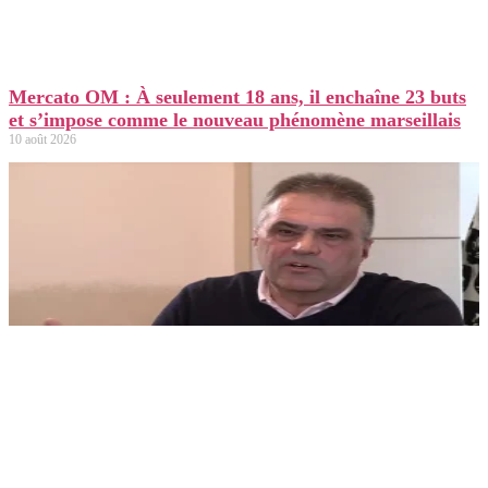
Mercato OM : À seulement 18 ans, il enchaîne 23 buts
et s’impose comme le nouveau phénomène marseillais
10 août 2026