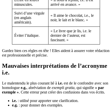
minuscules.
arrivé en avance. »
Suivi d’une virgule
« Il aime le chocolat, i.e., le
(en anglais
noir, le lait et le blanc. »
américain).
« Le livre que je lis, i.e. le
Éviter l’italique.
dernier de l’auteur, est
fascinant. »
Gardez bien ces règles en tête ! Elles aident à assurer votre rédaction
est professionnelle et précise.
Mauvaises interprétations de l’acronyme
i.e.
Le malentendu le plus courant lié à
i.e.
est de le confondre avec son
homologue
e.g.
, abréviation de
exempli gratia
, qui signifie
« par
exemple »
. Cette erreur peut créer des confusions dans vos écrits.
i.e.
: utilisé pour apporter une clarification.
e.g.
: pour donner des exemples.