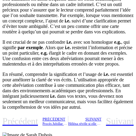
professionnels ou même dans un cadre informel. C’est un outil
précieux pour s’assurer que le lecteur comprend parfaitement l’idée
que l’on souhaite transmettre. Par exemple, lorsque vous mentionnez
un concept complexe, l’ajout de
i.e.
suivi d’une clarification permet
d’éviter toute ambiguïté. C’est un peu comme offrir une carte
routière à quelqu’un qui pourrait se perdre dans vos explications.
Il est crucial de ne pas confondre
i.e.
avec son homologue
e.g.
, qui
signifie
par exemple
. Alors que
i.e.
restreint l’information et précise
un point particulier,
e.g.
élargit le cadre en donnant des exemples.
Une confusion entre ces deux abréviations pourrait mener à des
malentendus et à des interprétations erronées de votre propos.
En résumé, comprendre la signification et l’usage de
i.e.
est essentiel
pour améliorer la clarté de vos écrits. L’utilisation appropriée de
cette abréviation contribue à une communication plus efficace, tant
dans des environnements académiques que professionnels. En
intégrant judicieusement
i.e.
dans vos textes, vous devenez non
seulement un meilleur communicateur, mais vous facilitez également
la compréhension de vos idées par autrui.
Précédent
Suivant
PRÉCÉDENT
SUIVANT
Procès Jubillar : Plongée au cœur des délibérations d’un jury d’assises et de leur impact sur le destin d’un accusé
Héléna révèle si elle a composé une chanson d’amour pour Pierre Garnier dans la nouvelle version de son album !