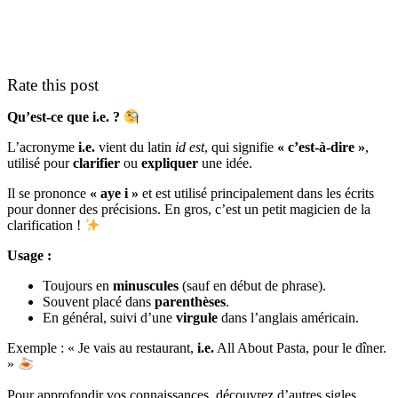
Rate this post
Qu’est-ce que i.e. ?
L’acronyme
i.e.
vient du latin
id est
, qui signifie
« c’est-à-dire »
,
utilisé pour
clarifier
ou
expliquer
une idée.
Il se prononce
« aye i »
et est utilisé principalement dans les écrits
pour donner des précisions. En gros, c’est un petit magicien de la
clarification !
Usage :
Toujours en
minuscules
(sauf en début de phrase).
Souvent placé dans
parenthèses
.
En général, suivi d’une
virgule
dans l’anglais américain.
Exemple : « Je vais au restaurant,
i.e.
All About Pasta, pour le dîner.
»
Pour approfondir vos connaissances, découvrez d’autres sigles