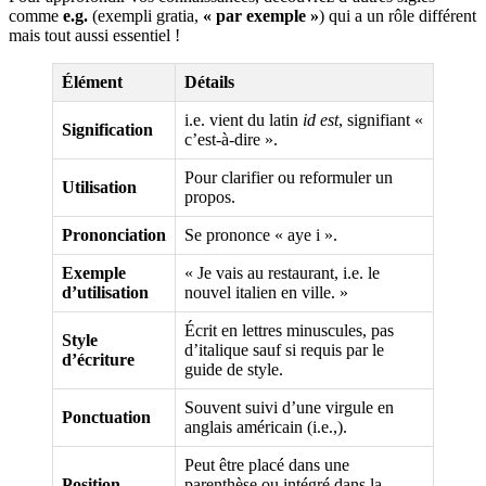
comme
e.g.
(exempli gratia,
« par exemple »
) qui a un rôle différent
mais tout aussi essentiel !
Élément
Détails
i.e. vient du latin
id est
, signifiant «
Signification
c’est-à-dire ».
Pour clarifier ou reformuler un
Utilisation
propos.
Prononciation
Se prononce « aye i ».
Exemple
« Je vais au restaurant, i.e. le
d’utilisation
nouvel italien en ville. »
Écrit en lettres minuscules, pas
Style
d’italique sauf si requis par le
d’écriture
guide de style.
Souvent suivi d’une virgule en
Ponctuation
anglais américain (i.e.,).
Peut être placé dans une
Position
parenthèse ou intégré dans la