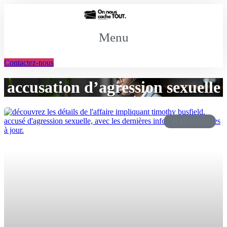
Aller
au
contenu
Menu
Contactez-nous
accusation d’agression sexuelle
ACTUALITÉS