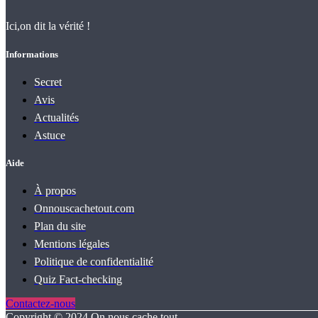
Ici,on dit la vérité !
Informations
Secret
Avis
Actualités
Astuce
Aide
À propos
Onnouscachetout.com
Plan du site
Mentions légales
Politique de confidentialité
Quiz Fact‑checking
Contactez-nous
Copyright © 2024 On nous cache tout