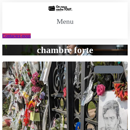
Aller
au
contenu
Menu
Contactez-nous
chambre forte
ACTUALITÉS