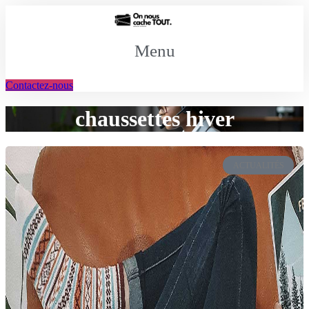
Aller
au
contenu
Menu
Contactez-nous
chaussettes hiver
ACTUALITÉS