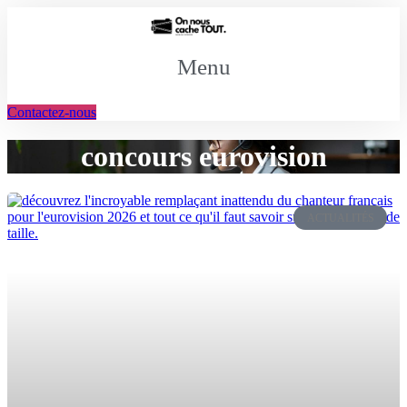
Aller
au
contenu
Menu
Contactez-nous
concours eurovision
ACTUALITÉS