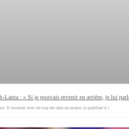
Lanta : « Si je pouvais revenir en arrière, je lui par
. Il reconnaît avoir été trop dur dans ses propos, la qualifiant d’«