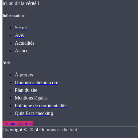
Ici,on dit la vérité !
Informations
Secret
Avis
Actualités
Astuce
Aide
À propos
Onnouscachetout.com
Plan du site
Mentions légales
Politique de confidentialité
Quiz Fact‑checking
Contactez-nous
Copyright © 2024 On nous cache tout