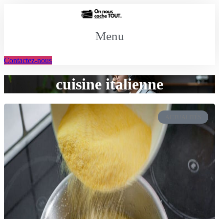
Aller
au
contenu
Menu
Contactez-nous
cuisine italienne
ACTUALITÉS