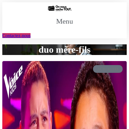
Aller
au
contenu
Menu
Contactez-nous
duo mère-fils
ACTUALITÉS