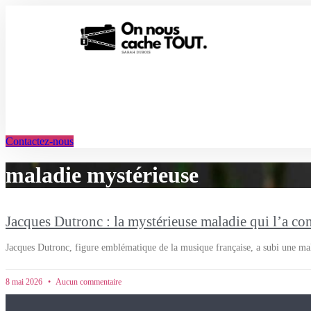
Aller
au
contenu
Contactez-nous
maladie mystérieuse
Jacques Dutronc : la mystérieuse maladie qui l’a co
Jacques Dutronc, figure emblématique de la musique française, a subi une mala
8 mai 2026
Aucun commentaire