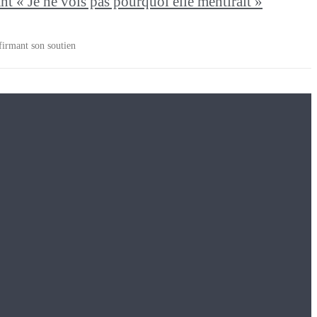
nt « Je ne vois pas pourquoi elle mentirait »
firmant son soutien