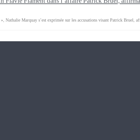
n Flavie Flament dans l’affaire Patrick Bruel, affirma
», Nathalie Marquay s’est exprimée sur les accusations visant Patrick Bruel, af