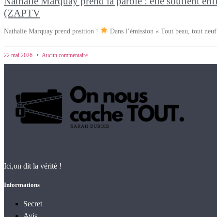
Nathalie Marquay prend la parole : elle soutient enfi
(ZAPTV
Nathalie Marquay prend position !
Dans l’émission « Tout beau, tout neuf 
22 mai 2026
Aucun commentaire
Ici,on dit la vérité !
Informations
Secret
Avis