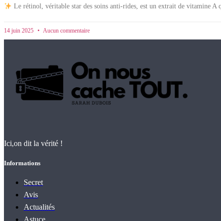
Le rétinol, véritable star des soins anti-rides, est un extrait de vitamine A
14 juin 2025
Aucun commentaire
Ici,on dit la vérité !
Informations
Secret
Avis
Actualités
Astuce