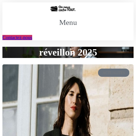
Aller
au
contenu
Menu
Contactez-nous
réveillon 2025
ACTUALITÉS