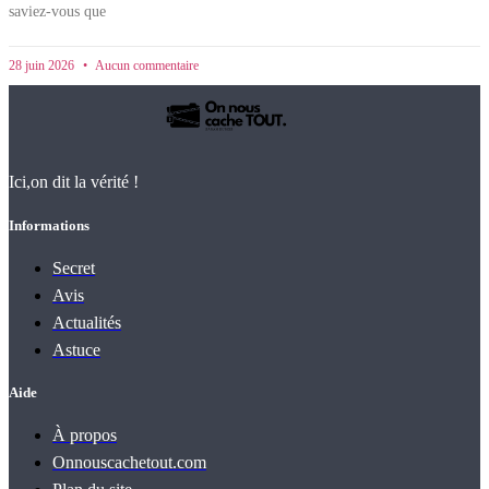
saviez-vous que
28 juin 2026
Aucun commentaire
Ici,on dit la vérité !
Informations
Secret
Avis
Actualités
Astuce
Aide
À propos
Onnouscachetout.com