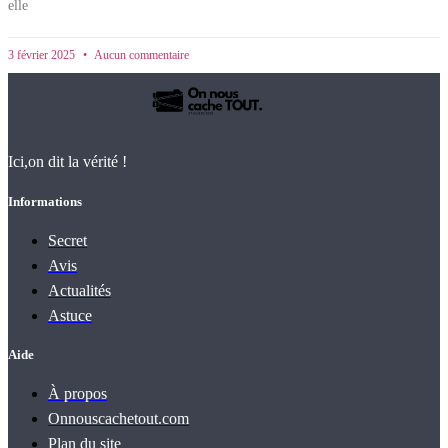
elle
3 février 2025
Aucun commentaire
Ici,on dit la vérité !
Informations
Secret
Avis
Actualités
Astuce
Aide
À propos
Onnouscachetout.com
Plan du site