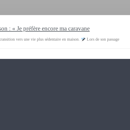
son : « Je préfère encore ma caravane
ransition vers une vie plus sédentaire en maison.
Lors de son passage