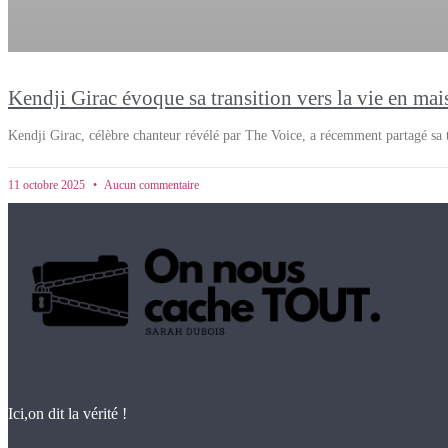
Kendji Girac évoque sa transition vers la vie en mai
Kendji Girac, célèbre chanteur révélé par The Voice, a récemment partagé sa t
11 octobre 2025
Aucun commentaire
Ici,on dit la vérité !