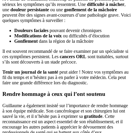
sérieux les symptômes qu’ils ressentent. Une
difficulté à mâcher
,
une
douleur persistante
ou une
gonflement de la mâchoire
peuvent être des signes avant-coureurs d’une pathologie grave. Voici
quelques symptômes à surveiller :
Douleurs faciales
pouvant devenir chroniques
Modifications de la voix
ou difficultés d’élocution
Gonflement
dans la région de la mâchoire
Il est souvent recommandé de se faire examiner par un spécialiste si
ces symptômes persistent. Les
cancers ORL
sont traitables, surtout
s’ils sont découverts à un stade précoce.
Tenir un journal de la santé
peut aider ! Notez vos symptômes au
fil du temps et n’hésitez pas à en parler à votre médecin. Cela peut
faire une grande différence lors du diagnostic.
Rendre hommage à ceux qui l’ont soutenu
Guillaume a également insisté sur l’importance de rendre hommage
à son équipe médicale. Son cancérologue et son chirurgien lui ont
sauvé la vie, et il n’hésite pas à exprimer sa
gratitude
. Cette
reconnaissance est un aspect essentiel de son rétablissement, et il
encourage les autres patients à apprécier le dévouement des
professionnels de santé qui se battent aux côtés d’eux.