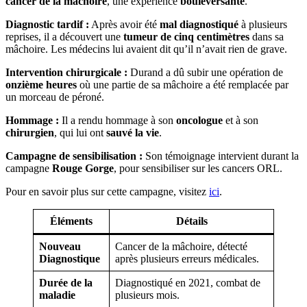
cancer de la mâchoire
, une expérience
bouleversante
.
Diagnostic tardif :
Après avoir été
mal diagnostiqué
à plusieurs
reprises, il a découvert une
tumeur de cinq centimètres
dans sa
mâchoire. Les médecins lui avaient dit qu’il n’avait rien de grave.
Intervention chirurgicale :
Durand a dû subir une opération de
onzième heures
où une partie de sa mâchoire a été remplacée par
un morceau de péroné.
Hommage :
Il a rendu hommage à son
oncologue
et à son
chirurgien
, qui lui ont
sauvé la vie
.
Campagne de sensibilisation :
Son témoignage intervient durant la
campagne
Rouge Gorge
, pour sensibiliser sur les cancers ORL.
Pour en savoir plus sur cette campagne, visitez
ici
.
Éléments
Détails
Nouveau
Cancer de la mâchoire, détecté
Diagnostique
après plusieurs erreurs médicales.
Durée de la
Diagnostiqué en 2021, combat de
maladie
plusieurs mois.