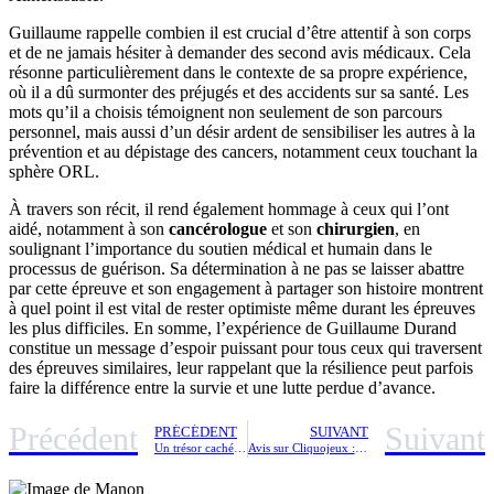
Guillaume rappelle combien il est crucial d’être attentif à son corps
et de ne jamais hésiter à demander des second avis médicaux. Cela
résonne particulièrement dans le contexte de sa propre expérience,
où il a dû surmonter des préjugés et des accidents sur sa santé. Les
mots qu’il a choisis témoignent non seulement de son parcours
personnel, mais aussi d’un désir ardent de sensibiliser les autres à la
prévention et au dépistage des cancers, notamment ceux touchant la
sphère ORL.
À travers son récit, il rend également hommage à ceux qui l’ont
aidé, notamment à son
cancérologue
et son
chirurgien
, en
soulignant l’importance du soutien médical et humain dans le
processus de guérison. Sa détermination à ne pas se laisser abattre
par cette épreuve et son engagement à partager son histoire montrent
à quel point il est vital de rester optimiste même durant les épreuves
les plus difficiles. En somme, l’expérience de Guillaume Durand
constitue un message d’espoir puissant pour tous ceux qui traversent
des épreuves similaires, leur rappelant que la résilience peut parfois
faire la différence entre la survie et une lutte perdue d’avance.
Précédent
Suivant
PRÉCÉDENT
SUIVANT
Un trésor caché de la Côte d’Azur s’apprête à faire sensation : cette commune se dévoile
Avis sur Cliquojeux : Découvrez l’univers des jeux et les avis des utilisateurs