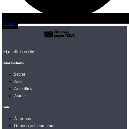
Astuce
Ici,on dit la vérité !
Informations
Secret
Avis
Actualités
Astuce
Aide
À propos
Onnouscachetout.com