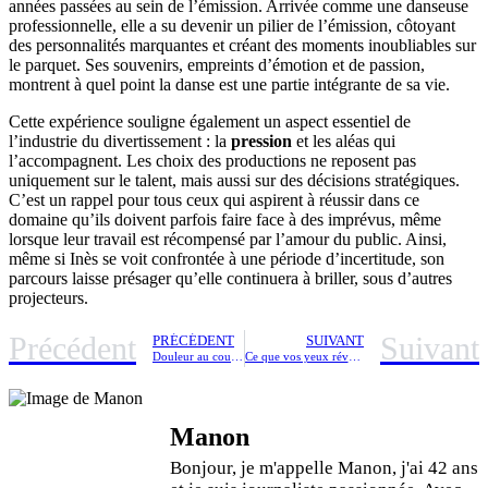
années passées au sein de l’émission. Arrivée comme une danseuse
professionnelle, elle a su devenir un pilier de l’émission, côtoyant
des personnalités marquantes et créant des moments inoubliables sur
le parquet. Ses souvenirs, empreints d’émotion et de passion,
montrent à quel point la danse est une partie intégrante de sa vie.
Cette expérience souligne également un aspect essentiel de
l’industrie du divertissement : la
pression
et les aléas qui
l’accompagnent. Les choix des productions ne reposent pas
uniquement sur le talent, mais aussi sur des décisions stratégiques.
C’est un rappel pour tous ceux qui aspirent à réussir dans ce
domaine qu’ils doivent parfois faire face à des imprévus, même
lorsque leur travail est récompensé par l’amour du public. Ainsi,
même si Inès se voit confrontée à une période d’incertitude, son
parcours laisse présager qu’elle continuera à briller, sous d’autres
projecteurs.
Précédent
Suivant
PRÉCÉDENT
SUIVANT
Douleur au cou gauche : signification et causes possibles
Ce que vos yeux révèlent sur votre santé – un secret méconnu enfin dévoilé
Manon
Bonjour, je m'appelle Manon, j'ai 42 ans