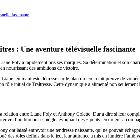
suelle fascinante
tres : Une aventure télévisuelle fascinante
 Liane Foly a rapidement pris ses marques. Sa détermination et son charis
 en nourrissant des ambitions de victoire.
. Liane, en manifeste détresse sur le plan du jeu, a fait preuve de vuln
 rôle initial de Traîtresse. Cette dynamique a alimenté non seulement 
relation entre Liane Foly et Anthony Colette. Dur à dire si leur complic
 preuve d’un humour espiègle, évoquant des « petits jeux » en sa compagn
ny ont laissé entrevoir une tendresse naissante, qui ne pouvait échapp
ué des rôles définis dans le jeu, leur attirance a mis en lumière l’ambi