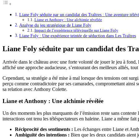
Liane Foly séduite par un candidat des Traîtres : Une aventure télévi
Liane et Anthony : Une alchimie révélée
Analyse du jeu stratégique de Liane Foly
Impact de l’expérience télévisuelle sur Liane Foly
Liane Foly : Une expérience teintée de séduction dans Les Traîtres
Liane Foly séduite par un candidat des Traî
Arrivée dans le château avec une forte volonté de jouer le jeu à fond,
affiché une approche audacieuse, s’entourant des meilleurs alliés, tout
Cependant, sa stratégie a été mise à mal lorsque des tensions ont surgi
perçu comme contradictoire par ses camarades, compromettant ainsi son
sa relation avec Anthony Colette.
Liane et Anthony : Une alchimie révélée
Un des moments les plus marquants de l’émission reste sans conteste la 
interactions ont tenu les téléspectateurs en haleine. Liane a même fait
Réciprocité des sentiments :
Les échanges entre Liane et Antho
Ambiguïté des intentions :
Bien que les deux candidats aient jo