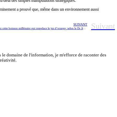
 au-delà des simples manipulations stratégiques.
cheminement a prouvé que, même dans un environnement aussi
Suivant
SUIVANT
Le secret de la longévité des Japonais : découvrez cette boisson millénaire qui remplace le jus d’orange, selon le Dr Jimmy Mohamed
s le domaine de l'information, je m'efforce de raconter des
réativité.