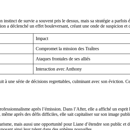
 instinct de survie a souvent pris le dessus, mais sa stratégie a parfois 
ion a déclenché un effet bouleversant, créant une onde de suspicion et 
Impact
Compromet la mission des Traîtres
Ataques frontales de ses alliés
Interaction avec Anthony
uit à une série de décisions regrettables, culminant avec son éviction. 
ofessionnalisme après l’émission. Dans l’After, elle a affiché un esprit
même après des défis difficiles, elle sait capitaliser sur son image publ
arisme, mais aussi une opportunité pour Liane d’étendre son public et de
posant ainsi leur talent dans des sphères nouvelles.