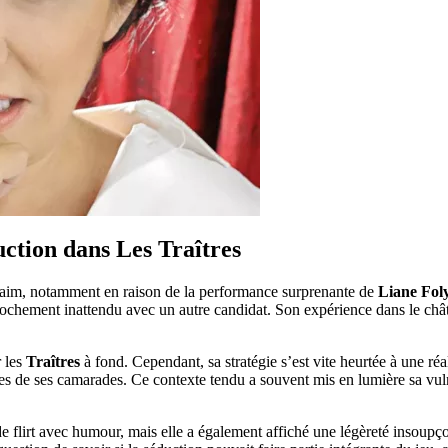
uction dans Les Traîtres
ur faim, notamment en raison de la performance surprenante de
Liane Fol
rochement inattendu avec un autre candidat. Son expérience dans le châtea
r les
Traîtres
à fond. Cependant, sa stratégie s’est vite heurtée à une r
santes de ses camarades. Ce contexte tendu a souvent mis en lumière sa vul
 flirt avec humour, mais elle a également affiché une légèreté insoupç