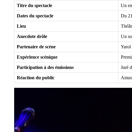
Titre du spectacle
Un en
Dates du spectacle
Du 21
Lieu
Théât
Anecdote drôle
Un sou
Partenaire de scène
Yarol
Expérience scénique
Premiè
Participation à des émissions
Juré 
Réaction du public
Amusé