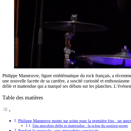
Philippe Manœuvre, figure emblématique du rock français, a récemmen
une nouvelle facette de sa carrière, a suscité curiosité et enthousiasm
drôle et inattendue qui a marqué ses débuts sur les planches. L’événe
Table des matières
Philippe Manœuvre monte sur scène pour la première fois : un spect
Une anecdote drôle et inattendue : la scène du soutien-gorge
Pendant le spectacle : une atmosphère conviviale