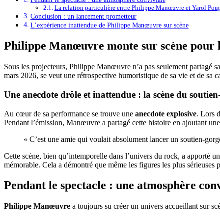
La relation particulière entre Philippe Manœuvre et Yarol Po
Conclusion : un lancement prometteur
L’expérience inattendue de Philippe Manœuvre sur scène
Philippe Manœuvre monte sur scène pour la
Sous les projecteurs, Philippe Manœuvre n’a pas seulement partagé sa 
mars 2026, se veut une rétrospective humoristique de sa vie et de sa ca
Une anecdote drôle et inattendue : la scène du soutien
Au cœur de sa performance se trouve une
anecdote explosive
. Lors 
Pendant l’émission, Manœuvre a partagé cette histoire en ajoutant un
« C’est une amie qui voulait absolument lancer un soutien-gorge 
Cette scène, bien qu’intemporelle dans l’univers du rock, a apporté une
mémorable. Cela a démontré que même les figures les plus sérieuses p
Pendant le spectacle : une atmosphère conv
Philippe Manœuvre
a toujours su créer un univers accueillant sur sc