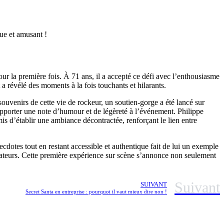
r la première fois. À 71 ans, il a accepté ce défi avec l’enthousiasme
 a révélé des moments à la fois touchants et hilarants.
souvenirs de cette vie de rockeur, un soutien-gorge a été lancé sur
pporter une note d’humour et de légèreté à l’événement. Philippe
s d’établir une ambiance décontractée, renforçant le lien entre
cdotes tout en restant accessible et authentique fait de lui un exemple
ctateurs. Cette première expérience sur scène s’annonce non seulement
Suivant
SUIVANT
Secret Santa en entreprise : pourquoi il vaut mieux dire non !