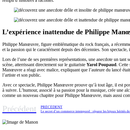
rempli d’histoires à raconter.
L’expérience inattendue de Philippe Manœ
Philippe Manœuvre, figure emblématique du rock français, a récemment 
et la passion qui le caractérisent depuis des décennies. Son spectacle, 
Lors de l’une de ses premières représentations, une anecdote un tant so
scène, atterrissant directement sur le guitariste
Yarol Poupaud
. Cette
Manœuvre a réagi avec malice, expliquant que l’auteure du lancé était
l’artiste et son public.
Avec ce spectacle, Philippe Manœuvre prouve qu’à tout âge, il est possi
à suivre. L’humour, associé à sa passion pour la musique, crée une al
comme un nouveau chapitre pour Philippe Manœuvre, mais aussi comme 
Précédent
PRÉCÉDENT
Le secret d’un commerce intemporel : réparer les bijoux hérités d