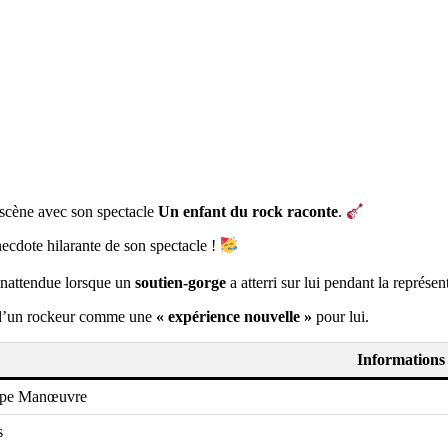
ur scène avec son spectacle
Un enfant du rock raconte
.
anecdote hilarante de son spectacle !
 inattendue lorsque un
soutien-gorge
a atterri sur lui pendant la représen
e d’un rockeur comme une
« expérience nouvelle »
pour lui.
Informations
ppe Manœuvre
s