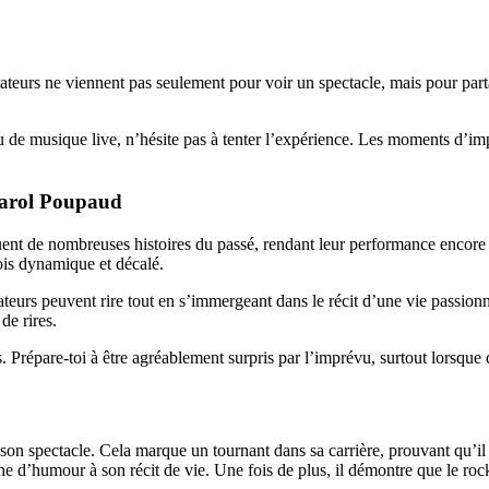
ectateurs ne viennent pas seulement pour voir un spectacle, mais pour p
ou de musique live, n’hésite pas à tenter l’expérience. Les moments d’imp
 Yarol Poupaud
uent de nombreuses histoires du passé, rendant leur performance encore p
fois dynamique et décalé.
teurs peuvent rire tout en s’immergeant dans le récit d’une vie passionn
de rires.
 Prépare-toi à être agréablement surpris par l’imprévu, surtout lorsque 
on spectacle. Cela marque un tournant dans sa carrière, prouvant qu’il 
che d’humour à son récit de vie. Une fois de plus, il démontre que le roc