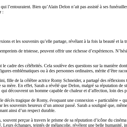
 l’entouraient. Bien qu’Alain Delon n’ait pas assisté à ses funérailles, 
 :
ons et les souvenirs qu’elle partage, révélant à la fois la beauté et la tri
empreints de tristesse, peuvent offrir une richesse d’expériences. N’hés
 le cadre des célébrités. Cela soulève des questions sur la manière do
 figures emblématiques ou à des personnes ordinaires, mérite d’être racon
ini, fille de la célèbre actrice Romy Schneider, a partagé des réflexions
 mère. En effet, Sarah a révélé que Delon, malgré sa réputation de star 
urs, qui découvrent un homme capable de chaleur et d’affection, loin des
ès le décès tragique de Romy, évoquant une connexion « particulière » qui
i par les souvenirs heureux d’un amour passé. Sarah a souligné que, même
ant ainsi d’un respect durable.
, souvent perçue à travers le prisme de sa réputation d’icône du cinéma 
 Leurs échanges, teintés de mélancolie, révèlent une belle humanité, in