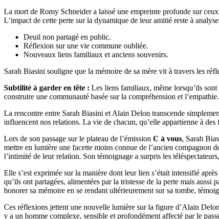
La mort de Romy Schneider a laissé une empreinte profonde sur ceux qui
L’impact de cette perte sur la dynamique de leur amitié reste à analyser
Deuil non partagé en public.
Réflexion sur une vie commune oubliée.
Nouveaux liens familiaux et anciens souvenirs.
Sarah Biasini souligne que la mémoire de sa mère vit à travers les réflexi
Subtilité à garder en tête :
Les liens familiaux, même lorsqu’ils sont 
construire une communauté basée sur la compréhension et l’empathie.
La rencontre entre Sarah Biasini et Alain Delon transcende simplement
influencent nos relations. La vie de chacun, qu’elle appartienne à des
Lors de son passage sur le plateau de l’émission
C à vous
, Sarah Bias
mettre en lumière une facette moins connue de l’ancien compagnon de sa
l’intimité de leur relation. Son témoignage a surpris les téléspectate
Elle s’est exprimée sur la manière dont leur lien s’était intensifié apr
qu’ils ont partagées, alimentées par la tristesse de la perte mais auss
honorer sa mémoire en se rendant ultérieurement sur sa tombe, témoign
Ces réflexions jettent une nouvelle lumière sur la figure d’Alain Delon
y a un homme complexe, sensible et profondément affecté par le passé.