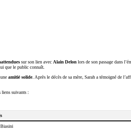
inattendues
sur son lien avec
Alain Delon
lors de son passage dans l’é
ui que le public connaît.
r une
amitié solide
. Après le décès de sa mère, Sarah a témoigné de l’af
s liens suivants :
ls
Biasini