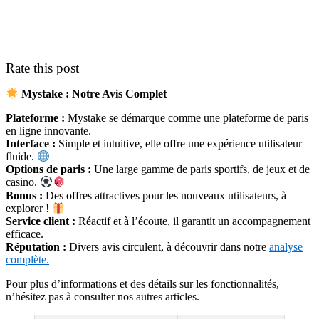
Rate this post
Mystake : Notre Avis Complet
Plateforme :
Mystake se démarque comme une plateforme de paris
en ligne innovante.
Interface :
Simple et intuitive, elle offre une expérience utilisateur
fluide.
Options de paris :
Une large gamme de paris sportifs, de jeux et de
casino.
Bonus :
Des offres attractives pour les nouveaux utilisateurs, à
explorer !
Service client :
Réactif et à l’écoute, il garantit un accompagnement
efficace.
Réputation :
Divers avis circulent, à découvrir dans notre
analyse
complète.
Pour plus d’informations et des détails sur les fonctionnalités,
n’hésitez pas à consulter nos autres articles.