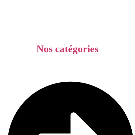
Nos catégories