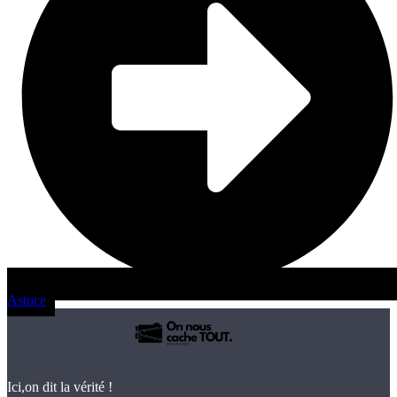
Astuce
Ici,on dit la vérité !