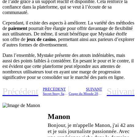
de l’aide grâce à un support réactif et disponible. Cela renforce la
confiance dans la plateforme, qui se veut à l’écoute de sa
communauté.
Cependant, il existe des aspects à améliorer. La variété des méthodes
de
paiement
pourrait être élargie pour offrir davantage de flexibilité
aux utilisateurs. De même, il serait bénéfique que Mystake étoffe
son offre de
jeux de casino
, permettant ainsi aux parieurs d’explorer
d’autres formes de divertissement.
Dans l’ensemble, Mystake présente des atouts indéniables, mais
aussi des points faibles à considérer. En pesant le pour et le contre, il
est évident que cette plateforme peut répondre aux attentes de
nombreux utilisateurs tout en ayant une marge de progression
significative pour se consolider sur le marché des paris en ligne.
Précédent
Suivant
PRÉCÉDENT
SUIVANT
Secret Story Saison 14 : le coup d’envoi troublé, la production en alerte maximale
Coupe du Monde 2026 : Les raisons de la frustration de Kylian Mbappé et Didier Deschamps lors de la suspension du match contre l’Irak
Manon
Bonjour, je m'appelle Manon, j'ai 42 ans
et je suis journaliste passionnée. Avec