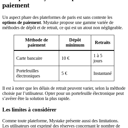
paiement
Un aspect phare des plateformes de paris est sans conteste les
options de paiement
. Mystake propose une gamme variée de
méthodes de dépôt et de retrait, ce qui est un atout non négligeable.
Méthode de
Dépôt
Retraits
paiement
minimum
1 à 5
Carte bancaire
10 €
jours
Portefeuilles
5 €
Instantané
électroniques
Il est à noter que les délais de retrait peuvent varier, selon la méthode
choisie par l’utilisateur. Opter pour un portefeuille électronique peut
s’avérer être la solution la plus rapide.
Les limites à considérer
Comme toute plateforme, Mystake présente aussi des limitations.
Les utilisateurs ont exprimé des réserves concernant le nombre de