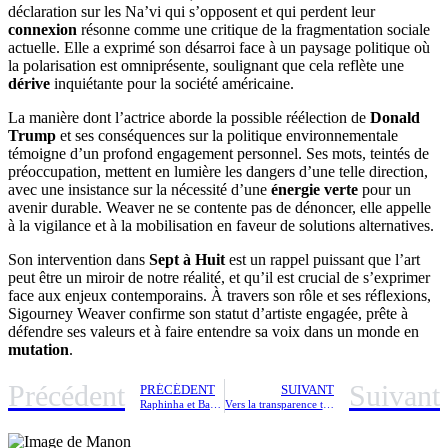
déclaration sur les Na’vi qui s’opposent et qui perdent leur
connexion
résonne comme une critique de la fragmentation sociale
actuelle. Elle a exprimé son désarroi face à un paysage politique où
la polarisation est omniprésente, soulignant que cela reflète une
dérive
inquiétante pour la société américaine.
La manière dont l’actrice aborde la possible réélection de
Donald
Trump
et ses conséquences sur la politique environnementale
témoigne d’un profond engagement personnel. Ses mots, teintés de
préoccupation, mettent en lumière les dangers d’une telle direction,
avec une insistance sur la nécessité d’une
énergie verte
pour un
avenir durable. Weaver ne se contente pas de dénoncer, elle appelle
à la vigilance et à la mobilisation en faveur de solutions alternatives.
Son intervention dans
Sept à Huit
est un rappel puissant que l’art
peut être un miroir de notre réalité, et qu’il est crucial de s’exprimer
face aux enjeux contemporains. À travers son rôle et ses réflexions,
Sigourney Weaver confirme son statut d’artiste engagée, prête à
défendre ses valeurs et à faire entendre sa voix dans un monde en
mutation
.
Précédent
Suivant
PRÉCÉDENT
SUIVANT
Raphinha et Barcelone : un pacte confidentiel noué pour 2026
Vers la transparence totale : la disparition imminente du secret sur les biens immobiliers détenus à l’étranger, un pas décisif après la fin du secret bancaire