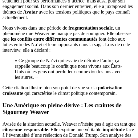
seulement pour ses performances d’actrice, mais aussi pour son
engagement social. Dans son dernier entretien, elle a juxtaposed les
thèmes de
Avatar
avec les tensions politiques que le pays connaît
actuellement.
Nous vivons dans une période de
fragmentation sociale
, un
phénomène que Weaver ne manque pas de souligner. Elle observe
que
les conflits entre différentes communautés
font écho aux
luttes entre les Na’vi et leurs opposants dans la saga. Lors de cette
interview, elle a déclaré :
« Ce groupe de Na’vi qui essaie de détruire l’autre, ça
rappelle beaucoup le conflit que nous vivons aux États-
Unis où les gens ont perdu leur connexion les uns avec
les autres. »
Cette citation illustre bien son point de vue sur la
polarisation
croissante
qui caractérise le climat politique contemporain.
Une Amérique en pleine dérive : Les craintes de
Sigourney Weaver
Avisée de la situation actuelle, Weaver n’hésite pas à agir en tant que
citoyenne responsable
. Elle exprime une véritable
inquiétude
face
à l’éventualité d’une réélection de Donald Trump. Son analyse des