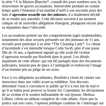
la série *À la Maison-Blanche*, connaît des jours sombres avec la
réouverture de graves accusations. Introuvable pendant un certain
temps après l’émission d’un mandat d’arrêt à son encontre pour des
faits d’
agression sexuelle sur des mineurs
, il a finalement décidé
de se rendre aux autorités. Cette décision survient à un moment
critique où de nouvelles allégations émergent, plongeant encore plus
sa réputation dans l’obscurité.
Les accusations portent sur des comportements jugés inadmissibles,
notamment des abus sexuels présumés sur des jumeaux de 11 ans,
recrutés pour participer à sa série *The Cleaning Lady*. Le climat
d’incertitude s’est intensifié lorsque Colin Swift, père d’une jeune
fille de 16 ans, a également signalé qu’elle avait été victime
d’agression sexuelle par Busfield dans le passé. Les détails
inquétants de cette affaire, qui ont été partagés dans des documents
judiciaires, laissent peu de place à l’ambiguïté et renforcent l’image
d’un homme pris au piège de ses actes.
Face à ces allégations accablantes, Busfield a choisi de clamer son
innocence dans une vidéo avant sa reddition. Son discours
déterminé visait à convaincre le public qu’il n’a rien fait de mal et
qu’il se battra pour prouver sa bonne foi. Cependant, les déclarations
de sa victime et le soutien inébranlable de son épouse, Melissa
Gilbert, créent un tableau complexe de cette affaire. Alors que la
justice suit son cours, l’opinion publique continue de s’interroger sur