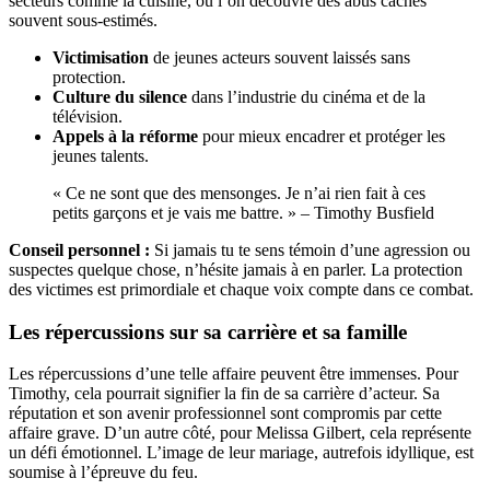
secteurs comme la cuisine, où l’on découvre des abus cachés
souvent sous-estimés.
Victimisation
de jeunes acteurs souvent laissés sans
protection.
Culture du silence
dans l’industrie du cinéma et de la
télévision.
Appels à la réforme
pour mieux encadrer et protéger les
jeunes talents.
« Ce ne sont que des mensonges. Je n’ai rien fait à ces
petits garçons et je vais me battre. » – Timothy Busfield
Conseil personnel :
Si jamais tu te sens témoin d’une agression ou
suspectes quelque chose, n’hésite jamais à en parler. La protection
des victimes est primordiale et chaque voix compte dans ce combat.
Les répercussions sur sa carrière et sa famille
Les répercussions d’une telle affaire peuvent être immenses. Pour
Timothy, cela pourrait signifier la fin de sa carrière d’acteur. Sa
réputation et son avenir professionnel sont compromis par cette
affaire grave. D’un autre côté, pour Melissa Gilbert, cela représente
un défi émotionnel. L’image de leur mariage, autrefois idyllique, est
soumise à l’épreuve du feu.