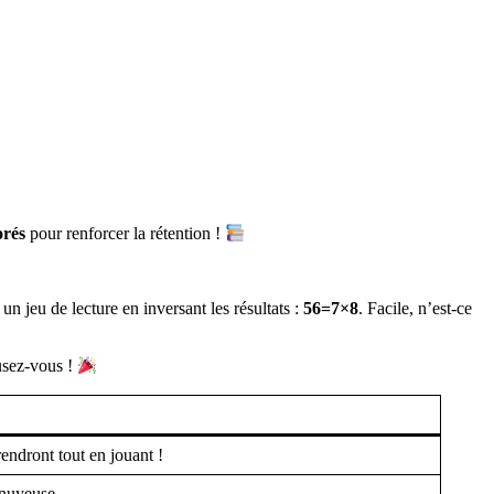
orés
pour renforcer la rétention !
un jeu de lecture en inversant les résultats :
56=7×8
. Facile, n’est-ce
usez-vous !
rendront tout en jouant !
nnuyeuse.