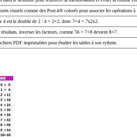
ports visuels comme des Post-it® colorés pour associer les opérations à l
4 est le double de 2 : 4 = 2×2, donc 7×4 = 7x2x2.
 résultats, inverser les facteurs, comme 56 = 7×8 devient 8×7.
ichiers PDF imprimables pour étudier les tables à son rythme.