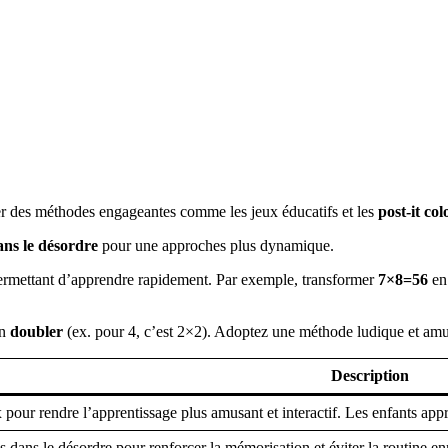
er des méthodes engageantes comme les jeux éducatifs et les
post-it col
ans le désordre
pour une approches plus dynamique.
ermettant d’apprendre rapidement. Par exemple, transformer
7×8=56
en 
on
doubler
(ex. pour 4, c’est 2×2). Adoptez une méthode ludique et am
Description
x pour rendre l’apprentissage plus amusant et interactif. Les enfants app
es dans le désordre pour renforcer la mémorisation et éviter la routine e