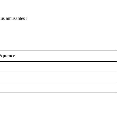
lus amusantes !
équence