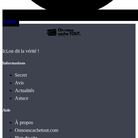
Astuce
Ici,on dit la vérité !
Informations
Secret
Avis
Actualités
Astuce
Aide
À propos
Onnouscachetout.com
Plan du site