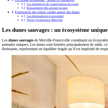
Un refuge écologique : acteurs et initiatives
Les initiatives de conservation en cours
Engagement des acteurs locaux
Exploration des trésors cachés autour des dunes
Les destinations à proximité
Vivre l’expérience Merville
Les dunes sauvages : un écosystème unique
Les
dunes sauvages
de Merville-Franceville constituent un écosystème
animales uniques. Les dunes sont formées principalement de sable, ce 
florissante, représentant un équilibre fragile qu’il est impératif de respe