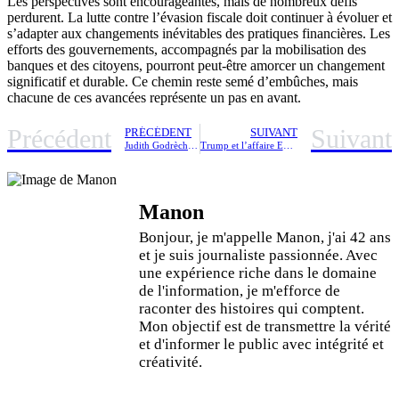
Les perspectives sont encourageantes, mais de nombreux défis
perdurent. La lutte contre l’évasion fiscale doit continuer à évoluer et
s’adapter aux changements inévitables des pratiques financières. Les
efforts des gouvernements, accompagnés par la mobilisation des
banques et des citoyens, pourront peut-être amorcer un changement
significatif et durable. Ce chemin reste semé d’embûches, mais
chacune de ces avancées représente un pas en avant.
Précédent
Suivant
PRÉCÉDENT
SUIVANT
Judith Godrèche s’exprime sur sa mise en examen au sein d’un procès qui l’oppose à Jacques Doillon, où elle se place en tant que victime.
Trump et l’affaire Epstein : Dévoilement d’un mystérieux échange, que révèle la lettre envoyée au financier ?
Manon
Bonjour, je m'appelle Manon, j'ai 42 ans
et je suis journaliste passionnée. Avec
une expérience riche dans le domaine
de l'information, je m'efforce de
raconter des histoires qui comptent.
Mon objectif est de transmettre la vérité
et d'informer le public avec intégrité et
créativité.