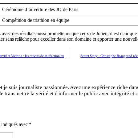
Cérémonie d’ouverture des JO de Paris
Compétition de triathlon en équipe
c des résultats aussi prometteurs que ceux de Jolien, il est clair que so
ller sans relâche pour exceller dans son domaine et apporter une nouvelle
Brooklyn Beckham en colère après les vœux de fête des pères de David et Victoria : les raisons de sa réaction explosive
Secret Story : Christophe Beaugrand rév
et je suis journaliste passionnée. Avec une expérience riche dan
 transmettre la vérité et d'informer le public avec intégrité et c
t indiqués avec
*