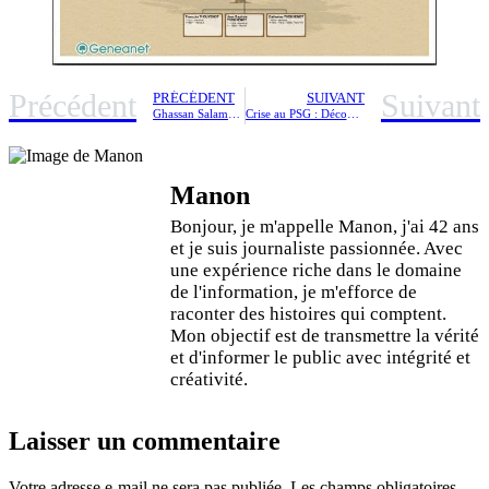
Précédent
Suivant
PRÉCÉDENT
SUIVANT
Ghassan Salamé sort de l’ombre : réactions à la polémique autour de sa fille Léa Salamé
Crise au PSG : Découvrez le stratagème caché de Luis Enrique !
Manon
Bonjour, je m'appelle Manon, j'ai 42 ans
et je suis journaliste passionnée. Avec
une expérience riche dans le domaine
de l'information, je m'efforce de
raconter des histoires qui comptent.
Mon objectif est de transmettre la vérité
et d'informer le public avec intégrité et
créativité.
Laisser un commentaire
Votre adresse e-mail ne sera pas publiée.
Les champs obligatoires