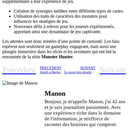
supplémentaire à leur expérience de jeu.
Création de synergies inédites entre différents types de cartes.
Utilisation des traits de caractères des monstres pour
influencer les stratégies de jeu.
Nouveaux défis à relever pour les joueurs expérimentés,
apportant ainsi une dynamique de jeu captivante.
Les attentes sont donc teintées d’une pointe de curiosité. Les fans
espèrent non seulement un gameplay engageant, mais aussi une
plongée immersive dans les récits et les aventures qui ont fait la
renommée de la série
Monster Hunter
.
Précédent
Suivant
PRÉCÉDENT
SUIVANT
Astrid et Raphaëlle sur France 2 : découvrez le mystère entourant Tetsuo enfin révélé
Le secret des plombiers pour réduire votre facture d’électricité – une astuce qui fonctionne vraiment
Manon
Bonjour, je m'appelle Manon, j'ai 42 ans
et je suis journaliste passionnée. Avec
une expérience riche dans le domaine
de l'information, je m'efforce de
raconter des histoires qui comptent.