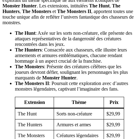
explorant un thème spécifique lié aux éléments iconiques de
Monster Hunter
. Les extensions, intitulées
The Hunt
,
The
Hunters
,
The Monsters
et
The Monsters II
, apportent toutes une
touche unique afin de refléter l’univers fantastique des chasseurs de
monstres.
The Hunt
: Axée sur les sorts non-créature, elle présente des
attaques représentatives de la dangerosité des créatures
rencontrées dans les jeux.
The Hunters
: Consacrée aux chasseurs, elle illustre leurs
armements et armures emblématiques, chacune rendant
hommage à un aspect crucial de la franchise.
The Monsters
: Présente des créatures célèbres que les
joueurs devront défier, soulignant les personnages les plus
marquants de
Monster Hunter
.
The Monsters II
: Poursuit cette exploration avec d’autres
monstres légendaires, captivant l’imaginaire des fans.
Extension
Thème
Prix
The Hunt
Sorts non-créature
$29,99
The Hunters
Armures et armes
$29,99
The Monsters
Créatures légendaires
$29,99