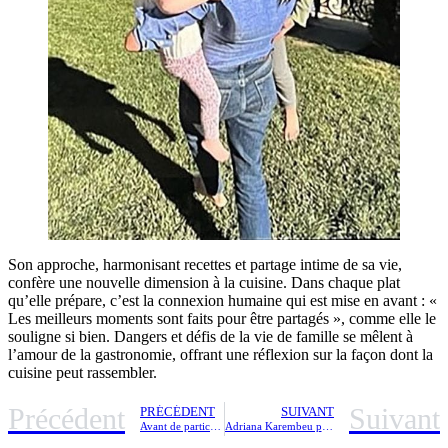
Son approche, harmonisant recettes et partage intime de sa vie,
confère une nouvelle dimension à la cuisine. Dans chaque plat
qu’elle prépare, c’est la connexion humaine qui est mise en avant : «
Les meilleurs moments sont faits pour être partagés », comme elle le
souligne si bien. Dangers et défis de la vie de famille se mêlent à
l’amour de la gastronomie, offrant une réflexion sur la façon dont la
cuisine peut rassembler.
Précédent
Suivant
PRÉCÉDENT
SUIVANT
Avant de participer à Secret Story, Pimprenelle confie avoir tenté sa chance pour une autre émission emblématique de TF1 sans succès
Adriana Karembeu partage ses astuces pour un teint naturel radieux sans l’utilisation de maquillage