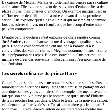
La cuisine de Meghan Markle est fortement influencée par sa culture
américaine. Elle évoque souvent des souvenirs d’enfance liés à des
plats simples, mais chargés d’émotion. Un exemple marquant est sa
célèbre recette de
chili
, qu’elle a mise en avant dans sa première
saison. Elle explique qu’il s’agit d’un plat qui rassemblait sa famille
lors des soirées d’hiver, un
réconfort
que beaucoup d’entre nous
peuvent comprendre.
D’autre part, la duchesse s’est entourée de chefs réputés comme
José Andrés
, ce qui rehausse encore davantage la qualité de ses
plats. Chaque collaboration se veut une ode à l’amitié et à la
convivialité, des valeurs chères à Meghan, notamment dans le cadre
de la préparation des repas. Elle cite souvent : « Cuisiner est une
manière de créer des souvenirs », illustrant ainsi l’essence même de
son émission.
Les secrets culinaires du prince Harry
Ce qui frappe surtout dans cette nouvelle saison, ce sont les allusions
humoristiques à
Prince Harry
. Meghan s’amuse en partageant des
anecdotes sur ses goûts culinaires. Par exemple, elle met en avant le
fait que son époux n’aime pas le homard, ce qui a suscité l’hilarité
de leurs proches lors des dîners. Dans le teaser de la nouvelle saison,
elle demande à José Andrés : « Tu sais qui n’aime pas le homard ?
Mon mari ! » Cette légèreté autour de ses préférences montre une