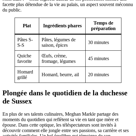
facette plus détendue de la vie au palais, un aspect souvent méconnu
du public.
Temps de
Plat
Ingrédients phares
préparation
Pâtes S-
Pâtes, légumes de
30 minutes
S-S
saison, épices
Quiche
Œufs, crème,
45 minutes
favorite
fromage, légumes
Homard
Homard, beurre, ail
20 minutes
grillé
Plongée dans le quotidien de la duchesse
de Sussex
En plus de ses talents culinaires, Meghan Markle partage des
moments du quotidien qui reflètent sa vie en tant que mère et
épouse. Dans cette optique, les téléspectateurs sont invités à
découvrir comment elle jongle entre ses passions, sa carrière et ses
activités familiales. Un bel équilibre qui témoigne de son