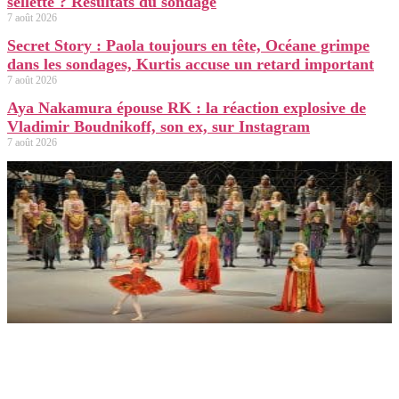
sellette ? Résultats du sondage
7 août 2026
Secret Story : Paola toujours en tête, Océane grimpe
dans les sondages, Kurtis accuse un retard important
7 août 2026
Aya Nakamura épouse RK : la réaction explosive de
Vladimir Boudnikoff, son ex, sur Instagram
7 août 2026