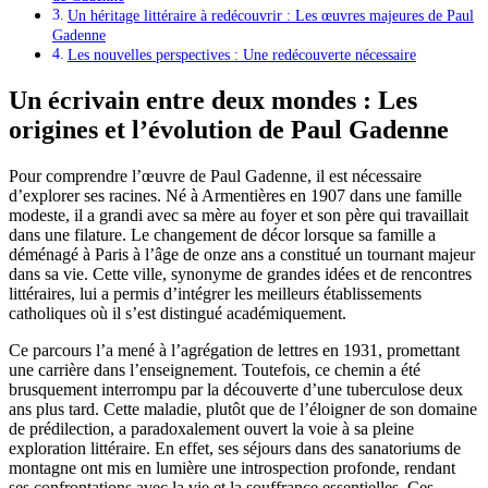
Un héritage littéraire à redécouvrir : Les œuvres majeures de Paul
Gadenne
Les nouvelles perspectives : Une redécouverte nécessaire
Un écrivain entre deux mondes : Les
origines et l’évolution de Paul Gadenne
Pour comprendre l’œuvre de Paul Gadenne, il est nécessaire
d’explorer ses racines. Né à Armentières en 1907 dans une famille
modeste, il a grandi avec sa mère au foyer et son père qui travaillait
dans une filature. Le changement de décor lorsque sa famille a
déménagé à Paris à l’âge de onze ans a constitué un tournant majeur
dans sa vie. Cette ville, synonyme de grandes idées et de rencontres
littéraires, lui a permis d’intégrer les meilleurs établissements
catholiques où il s’est distingué académiquement.
Ce parcours l’a mené à l’agrégation de lettres en 1931, promettant
une carrière dans l’enseignement. Toutefois, ce chemin a été
brusquement interrompu par la découverte d’une tuberculose deux
ans plus tard. Cette maladie, plutôt que de l’éloigner de son domaine
de prédilection, a paradoxalement ouvert la voie à sa pleine
exploration littéraire. En effet, ses séjours dans des sanatoriums de
montagne ont mis en lumière une introspection profonde, rendant
ses confrontations avec la vie et la souffrance essentielles. Ces