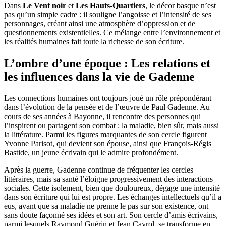
Dans
Le Vent noir
et
Les Hauts-Quartiers
, le décor basque n’est
pas qu’un simple cadre : il souligne l’angoisse et l’intensité de ses
personnages, créant ainsi une atmosphère d’oppression et de
questionnements existentielles. Ce mélange entre l’environnement et
les réalités humaines fait toute la richesse de son écriture.
L’ombre d’une époque : Les relations et
les influences dans la vie de Gadenne
Les connections humaines ont toujours joué un rôle prépondérant
dans l’évolution de la pensée et de l’œuvre de Paul Gadenne. Au
cours de ses années à Bayonne, il rencontre des personnes qui
l’inspirent ou partagent son combat : la maladie, bien sûr, mais aussi
la littérature. Parmi les figures marquantes de son cercle figurent
Yvonne Parisot, qui devient son épouse, ainsi que François-Régis
Bastide, un jeune écrivain qui le admire profondément.
Après la guerre, Gadenne continue de fréquenter les cercles
littéraires, mais sa santé l’éloigne progressivement des interactions
sociales. Cette isolement, bien que douloureux, dégage une intensité
dans son écriture qui lui est propre. Les échanges intellectuels qu’il a
eus, avant que sa maladie ne prenne le pas sur son existence, ont
sans doute façonné ses idées et son art. Son cercle d’amis écrivains,
parmi lesquels Raymond Guérin et Jean Cayrol, se transforme en