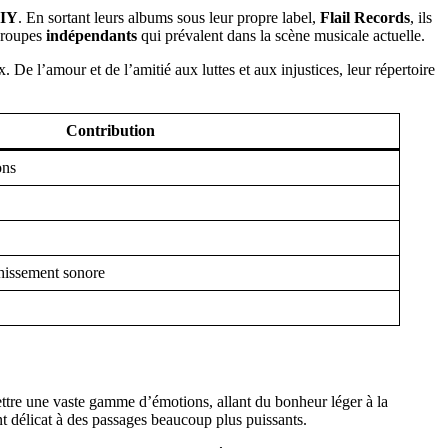
IY
. En sortant leurs albums sous leur propre label,
Flail Records
, ils
 groupes
indépendants
qui prévalent dans la scène musicale actuelle.
e l’amour et de l’amitié aux luttes et aux injustices, leur répertoire
Contribution
ons
hissement sonore
mettre une vaste gamme d’émotions, allant du bonheur léger à la
nt délicat à des passages beaucoup plus puissants.