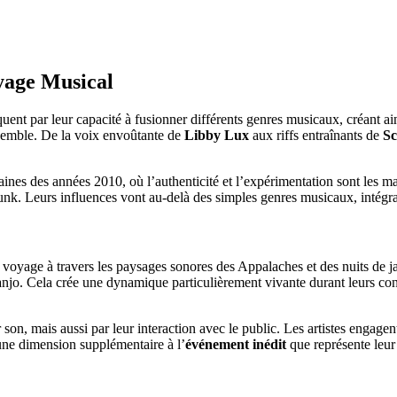
yage Musical
ent par leur capacité à fusionner différents genres musicaux, créant ai
ensemble. De la voix envoûtante de
Libby Lux
aux riffs entraînants de
Sc
aines des années 2010, où l’authenticité et l’expérimentation sont les m
punk. Leurs influences vont au-delà des simples genres musicaux, intégran
oyage à travers les paysages sonores des Appalaches et des nuits de jaz
njo. Cela crée une dynamique particulièrement vivante durant leurs concer
son, mais aussi par leur interaction avec le public. Les artistes engagen
une dimension supplémentaire à l’
événement inédit
que représente leur